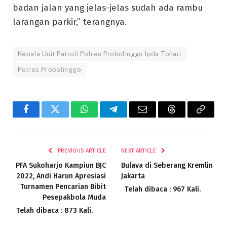
badan jalan yang jelas-jelas sudah ada rambu
larangan parkir,” terangnya.
Kepala Unit Patroli Polres Probolinggo Ipda Tohari
Polres Probolinggo
Facebook
Twitter
WhatsApp
Telegram
Email
Threads
Copy
Link
PREVIOUS ARTICLE
NEXT ARTICLE
PFA Sukoharjo Kampiun BJC
Bulava di Seberang Kremlin
2022, Andi Harun Apresiasi
Jakarta
Turnamen Pencarian Bibit
Telah dibaca : 967 Kali.
Pesepakbola Muda
Telah dibaca : 873 Kali.