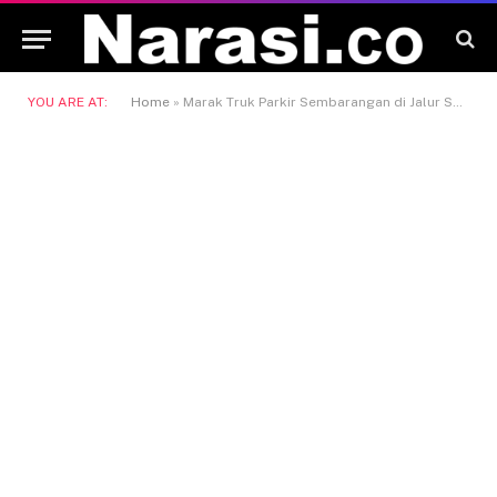
YOU ARE AT:
Home
»
Marak Truk Parkir Sembarangan di Jalur Selatan Bromo, Polres Probolinggo Sudah Lakukan Penertiban