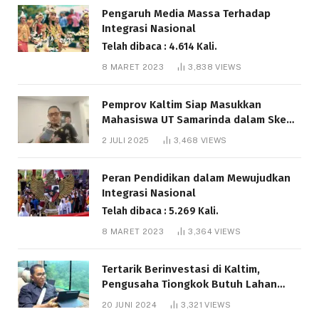
Pengaruh Media Massa Terhadap
Integrasi Nasional
Telah dibaca : 4.614 Kali.
8 MARET 2023
3,838
VIEWS
Pemprov Kaltim Siap Masukkan
Mahasiswa UT Samarinda dalam Skema
Bantuan Pendidikan Gratispol
2 JULI 2025
3,468
VIEWS
Telah dibaca : 6.043 Kali.
Peran Pendidikan dalam Mewujudkan
Integrasi Nasional
Telah dibaca : 5.269 Kali.
8 MARET 2023
3,364
VIEWS
Tertarik Berinvestasi di Kaltim,
Pengusaha Tiongkok Butuh Lahan
1.000 Hektare
20 JUNI 2024
3,321
VIEWS
Telah dibaca : 1.289 Kali.