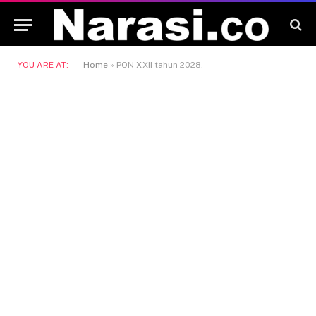
YOU ARE AT:
Home
»
PON XXII tahun 2028.