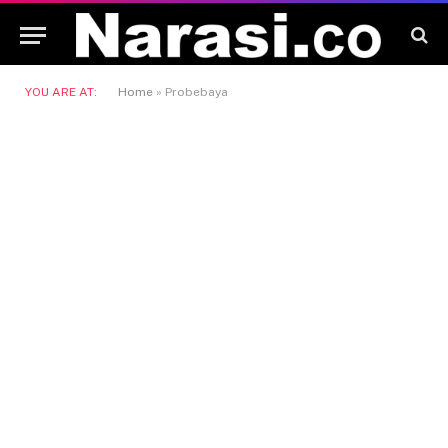
YOU ARE AT:
Home
»
Probebaya