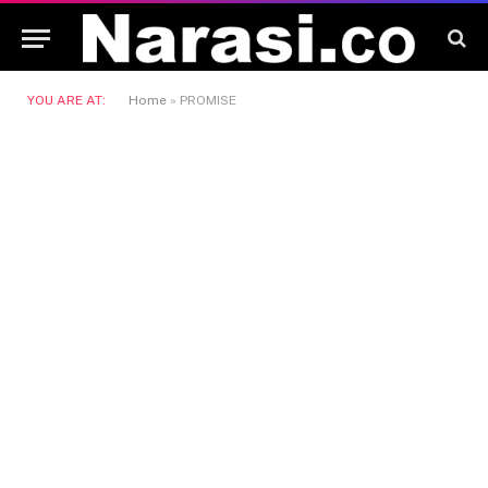
YOU ARE AT:
Home
»
PROMISE