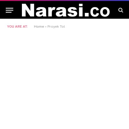
YOU ARE AT:
Home
»
Proyek Tol