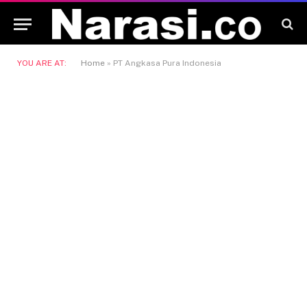
YOU ARE AT:
Home
»
PT Angkasa Pura Indonesia