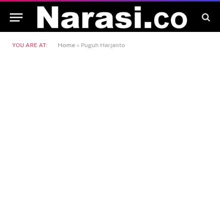
YOU ARE AT:
Home
»
Puguh Harjanto