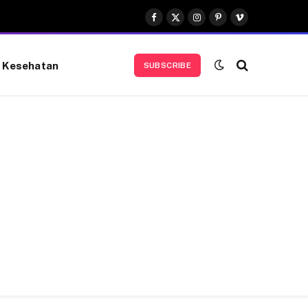
Facebook
X
Instagram
Pinterest
Vimeo
(Twitter)
Kesehatan
SUBSCRIBE