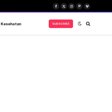
Facebook
X
Instagram
Pinterest
Vimeo
(Twitter)
Kesehatan
SUBSCRIBE