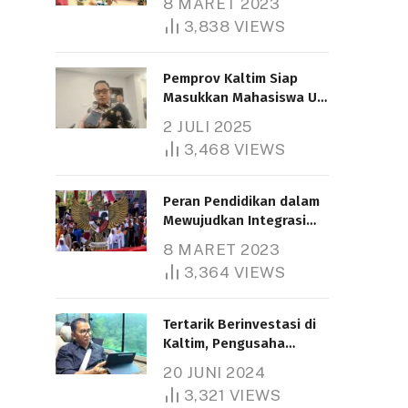
8 MARET 2023
3,838
VIEWS
Pemprov Kaltim Siap
Masukkan Mahasiswa UT
Samarinda dalam Skema
2 JULI 2025
Bantuan Pendidikan
3,468
VIEWS
Gratispol
Peran Pendidikan dalam
Mewujudkan Integrasi
Nasional
8 MARET 2023
3,364
VIEWS
Tertarik Berinvestasi di
Kaltim, Pengusaha
Tiongkok Butuh Lahan
20 JUNI 2024
1.000 Hektare
3,321
VIEWS