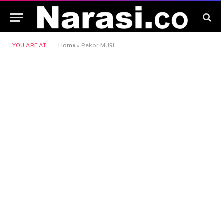
YOU ARE AT:
Home
»
Rekor MURI