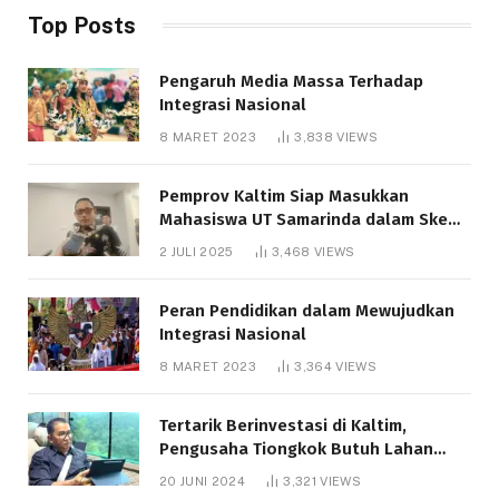
Top Posts
Pengaruh Media Massa Terhadap
Integrasi Nasional
8 MARET 2023
3,838
VIEWS
Pemprov Kaltim Siap Masukkan
Mahasiswa UT Samarinda dalam Skema
Bantuan Pendidikan Gratispol
2 JULI 2025
3,468
VIEWS
Peran Pendidikan dalam Mewujudkan
Integrasi Nasional
8 MARET 2023
3,364
VIEWS
Tertarik Berinvestasi di Kaltim,
Pengusaha Tiongkok Butuh Lahan
1.000 Hektare
20 JUNI 2024
3,321
VIEWS