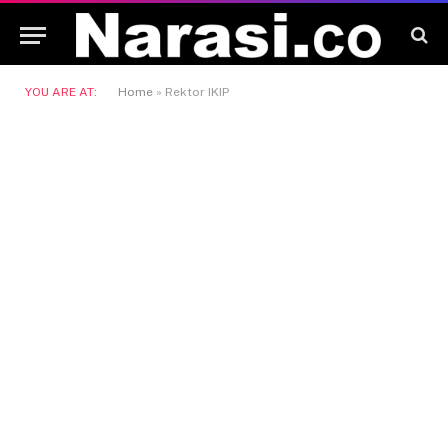
YOU ARE AT:
Home
»
Rektor IKIP