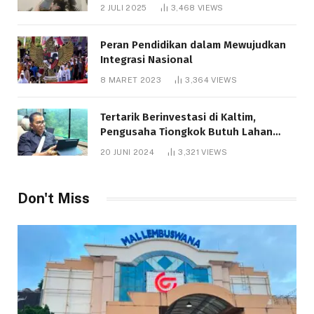
Bantuan Pendidikan Gratispol
2 JULI 2025
3,468
VIEWS
Peran Pendidikan dalam Mewujudkan
Integrasi Nasional
8 MARET 2023
3,364
VIEWS
Tertarik Berinvestasi di Kaltim,
Pengusaha Tiongkok Butuh Lahan
1.000 Hektare
20 JUNI 2024
3,321
VIEWS
Don't Miss