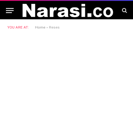
YOU ARE AT:
Home
»
Reses