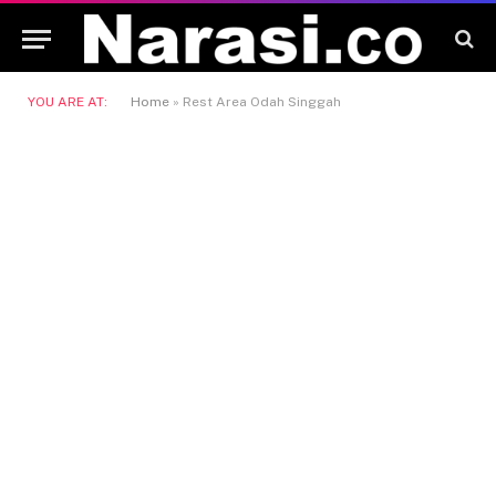
YOU ARE AT:
Home
»
Rest Area Odah Singgah