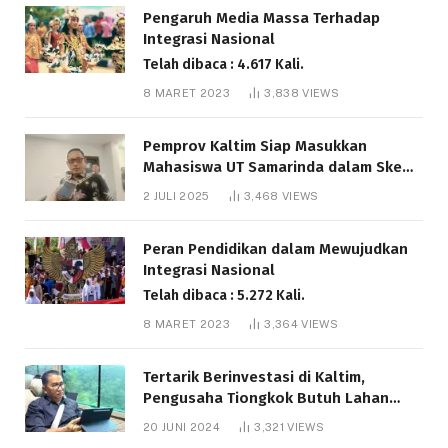
Pengaruh Media Massa Terhadap
Integrasi Nasional
Telah dibaca : 4.617 Kali.
8 MARET 2023
3,838
VIEWS
Pemprov Kaltim Siap Masukkan
Mahasiswa UT Samarinda dalam Skema
Bantuan Pendidikan Gratispol
2 JULI 2025
3,468
VIEWS
Telah dibaca : 6.048 Kali.
Peran Pendidikan dalam Mewujudkan
Integrasi Nasional
Telah dibaca : 5.272 Kali.
8 MARET 2023
3,364
VIEWS
Tertarik Berinvestasi di Kaltim,
Pengusaha Tiongkok Butuh Lahan
1.000 Hektare
20 JUNI 2024
3,321
VIEWS
Telah dibaca : 1.292 Kali.