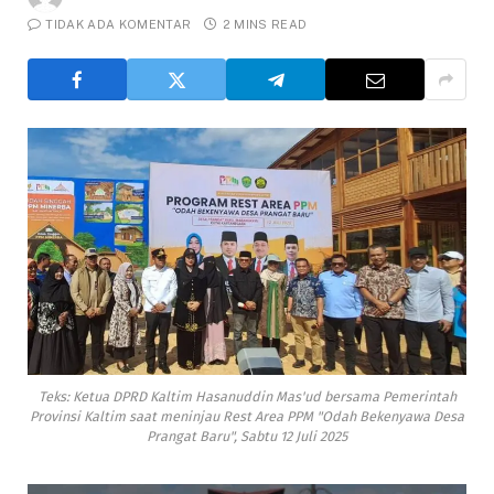
TIDAK ADA KOMENTAR
2 MINS READ
Teks: Ketua DPRD Kaltim Hasanuddin Mas'ud bersama Pemerintah
Provinsi Kaltim saat meninjau Rest Area PPM "Odah Bekenyawa Desa
Prangat Baru", Sabtu 12 Juli 2025