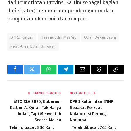
dari Pemerintah Provinsi Kaltim sebagai bagian
dari strategi pemerataan pembangunan dan
penguatan ekonomi akar rumput.
DPRD Kaltim
Hasanuddin Mas'ud
Odah Bekenyawa
Rest Area Odah Singgah
Facebook
Twitter
WhatsApp
Telegram
Email
Threads
Copy
Link
PREVIOUS ARTICLE
NEXT ARTICLE
MTQ XLV 2025, Gubernur
DPRD Kaltim dan BNNP
Kaltim: Al Quran Tak Hanya
Sepakat Perkuat
Indah, Tapi Menyentuh
Kolaborasi Perangi
Secara Makna
Narkoba
Telah dibaca : 836 Kali.
Telah dibaca : 765 Kali.