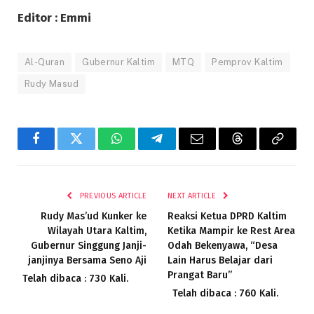
Editor : Emmi
Al-Quran
Gubernur Kaltim
MTQ
Pemprov Kaltim
Rudy Masud
Facebook
Twitter
WhatsApp
Telegram
Email
Threads
Copy
Link
PREVIOUS ARTICLE
NEXT ARTICLE
Rudy Mas’ud Kunker ke
Reaksi Ketua DPRD Kaltim
Wilayah Utara Kaltim,
Ketika Mampir ke Rest Area
Gubernur Singgung Janji-
Odah Bekenyawa, “Desa
janjinya Bersama Seno Aji
Lain Harus Belajar dari
Prangat Baru”
Telah dibaca : 730 Kali.
Telah dibaca : 760 Kali.