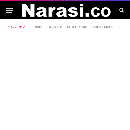
YOU ARE AT:
Home
»
Reaksi Ketua DPRD Kaltim Ketika Mampir ke Rest Area Odah Bekenyawa, “Desa Lain Harus Belajar dari Prangat Baru”