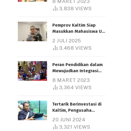
8 MARET 2023
3,838
VIEWS
Pemprov Kaltim Siap
Masukkan Mahasiswa UT
Samarinda dalam Skema
2 JULI 2025
Bantuan Pendidikan
3,468
VIEWS
Gratispol
Peran Pendidikan dalam
Mewujudkan Integrasi
Nasional
8 MARET 2023
3,364
VIEWS
Tertarik Berinvestasi di
Kaltim, Pengusaha
Tiongkok Butuh Lahan
20 JUNI 2024
1.000 Hektare
3,321
VIEWS