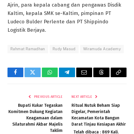
Ajrin, para kepala cabang dan pengawas Disdik
Kaltim, kepala SMK se-Kaltim, pimpinan PT
Ludeco Bulder Perlente dan PT Shippindo
Logistik Berjaya.
Rahmat Ramadhan
Rudy Masud
Wiramuda Academy
Facebook
Twitter
WhatsApp
Telegram
Email
Threads
Copy
Link
PREVIOUS ARTICLE
NEXT ARTICLE
Bupati Kukar Tegaskan
Ritual Nutuk Beham Siap
Komitmen Dukung Kegiatan
Digelar, Pemerintah
Keagamaan dalam
Kecamatan Kota Bangun
Silaturahmi Akbar Majelis
Darat Tinjau Kesiapan Akhir
Taklim
Telah dibaca : 869 Kali.