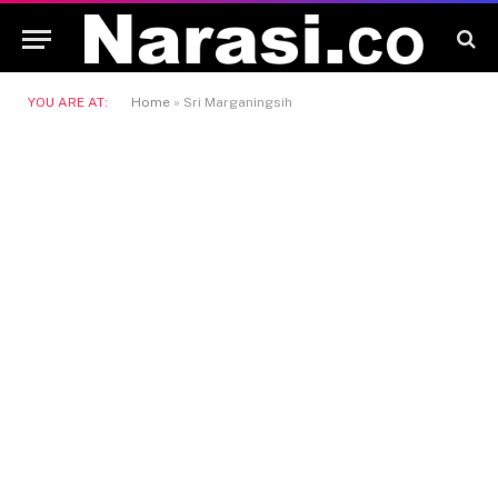
YOU ARE AT:
Home
»
Sri Marganingsih