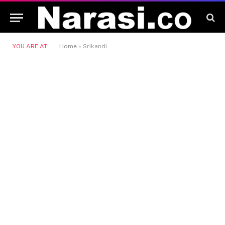
YOU ARE AT:
Home
»
Srikandi