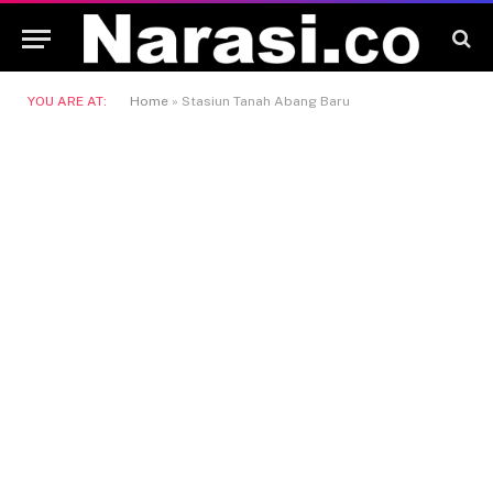
YOU ARE AT:
Home
»
Stasiun Tanah Abang Baru