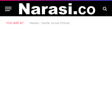
YOU ARE AT:
Home
»
Taufik Jursal Efendi