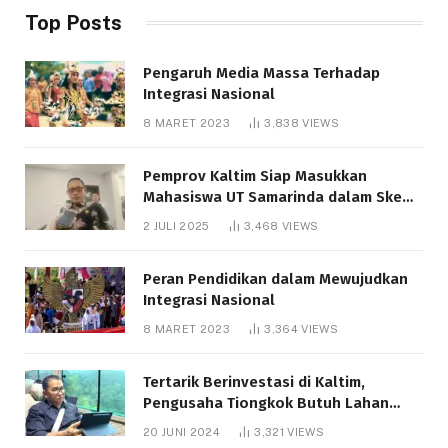
Top Posts
Pengaruh Media Massa Terhadap
Integrasi Nasional
8 MARET 2023
3,838
VIEWS
Pemprov Kaltim Siap Masukkan
Mahasiswa UT Samarinda dalam Skema
Bantuan Pendidikan Gratispol
2 JULI 2025
3,468
VIEWS
Peran Pendidikan dalam Mewujudkan
Integrasi Nasional
8 MARET 2023
3,364
VIEWS
Tertarik Berinvestasi di Kaltim,
Pengusaha Tiongkok Butuh Lahan
1.000 Hektare
20 JUNI 2024
3,321
VIEWS