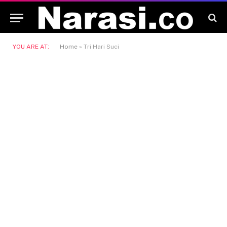
YOU ARE AT:
Home
»
Tri Hari Suci