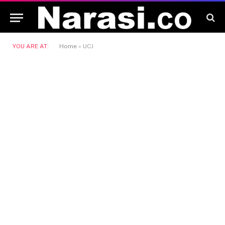
YOU ARE AT:
Home
»
UCJ