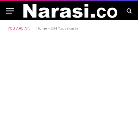
YOU ARE AT:
Home
»
UIN Yogyakarta