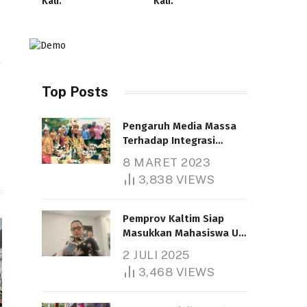
Kali.
Kali.
Top Posts
Pengaruh Media Massa
Terhadap Integrasi
Nasional
8 MARET 2023
Telah dibaca : 4.614 Kali.
3,838
VIEWS
Pemprov Kaltim Siap
Masukkan Mahasiswa UT
Samarinda dalam Skema
2 JULI 2025
Bantuan Pendidikan
3,468
VIEWS
Gratispol
Telah dibaca : 6.043 Kali.