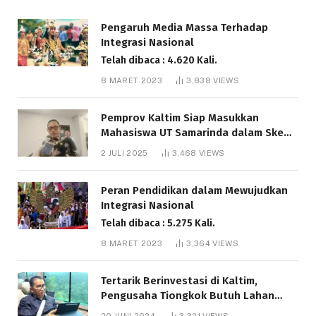
Pengaruh Media Massa Terhadap
Integrasi Nasional
Telah dibaca : 4.620 Kali.
8 MARET 2023
3,838
VIEWS
Pemprov Kaltim Siap Masukkan
Mahasiswa UT Samarinda dalam Skema
Bantuan Pendidikan Gratispol
2 JULI 2025
3,468
VIEWS
Telah dibaca : 6.051 Kali.
Peran Pendidikan dalam Mewujudkan
Integrasi Nasional
Telah dibaca : 5.275 Kali.
8 MARET 2023
3,364
VIEWS
Tertarik Berinvestasi di Kaltim,
Pengusaha Tiongkok Butuh Lahan
1.000 Hektare
20 JUNI 2024
3,321
VIEWS