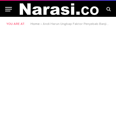
YOU ARE AT:
Home
»
Andi Harun Ungkap Faktor Penyebab Banjir di Samarinda