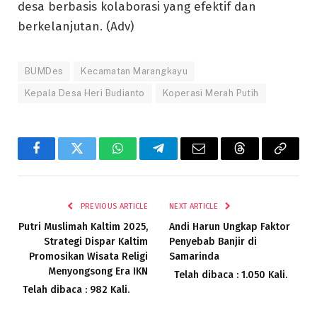
desa berbasis kolaborasi yang efektif dan
berkelanjutan. (Adv)
BUMDes
Kecamatan Marangkayu
Kepala Desa Heri Budianto
Koperasi Merah Putih
Facebook
Twitter
WhatsApp
Telegram
Email
Threads
Copy
Link
PREVIOUS ARTICLE
NEXT ARTICLE
Putri Muslimah Kaltim 2025,
Andi Harun Ungkap Faktor
Strategi Dispar Kaltim
Penyebab Banjir di
Promosikan Wisata Religi
Samarinda
Menyongsong Era IKN
Telah dibaca : 1.050 Kali.
Telah dibaca : 982 Kali.