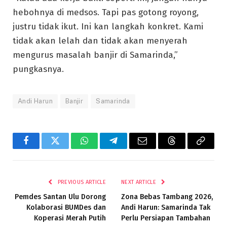
hebohnya di medsos. Tapi pas gotong royong,
justru tidak ikut. Ini kan langkah konkret. Kami
tidak akan lelah dan tidak akan menyerah
mengurus masalah banjir di Samarinda,”
pungkasnya.
Andi Harun
Banjir
Samarinda
Facebook
Twitter
WhatsApp
Telegram
Email
Threads
Copy
Link
PREVIOUS ARTICLE
NEXT ARTICLE
Pemdes Santan Ulu Dorong
Zona Bebas Tambang 2026,
Kolaborasi BUMDes dan
Andi Harun: Samarinda Tak
Koperasi Merah Putih
Perlu Persiapan Tambahan