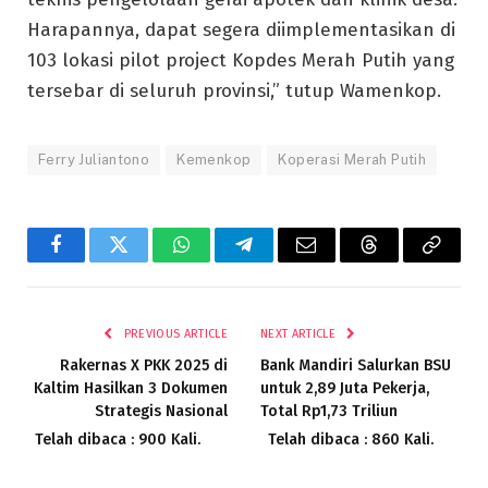
Harapannya, dapat segera diimplementasikan di
103 lokasi pilot project Kopdes Merah Putih yang
tersebar di seluruh provinsi,” tutup Wamenkop.
Ferry Juliantono
Kemenkop
Koperasi Merah Putih
Facebook
Twitter
WhatsApp
Telegram
Email
Threads
Copy
Link
PREVIOUS ARTICLE
NEXT ARTICLE
Rakernas X PKK 2025 di
Bank Mandiri Salurkan BSU
Kaltim Hasilkan 3 Dokumen
untuk 2,89 Juta Pekerja,
Strategis Nasional
Total Rp1,73 Triliun
Telah dibaca : 900 Kali.
Telah dibaca : 860 Kali.