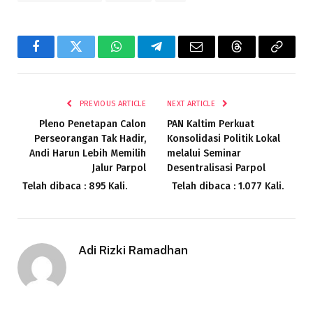
Facebook
Twitter
WhatsApp
Telegram
Email
Threads
Copy
Link
PREVIOUS ARTICLE
NEXT ARTICLE
Pleno Penetapan Calon
PAN Kaltim Perkuat
Perseorangan Tak Hadir,
Konsolidasi Politik Lokal
Andi Harun Lebih Memilih
melalui Seminar
Jalur Parpol
Desentralisasi Parpol
Telah dibaca : 895 Kali.
Telah dibaca : 1.077 Kali.
Adi Rizki Ramadhan