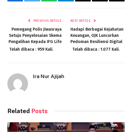
Facebook
Twitter
WhatsApp
Telegram
Email
Threads
Copy
Link
PREVIOUS ARTICLE
NEXT ARTICLE
Pemegang Polis Jiwasraya
Hadapi Berbagai Kejahatan
Setuju Penyelesaian Skema
Keuangan, OJK Luncurkan
Pengalihan Kepada IFG Life
Pedoman Resiliensi Digital
Telah dibaca : 959 Kali.
Telah dibaca : 1.077 Kali.
Ira Nur Ajijah
Related
Posts