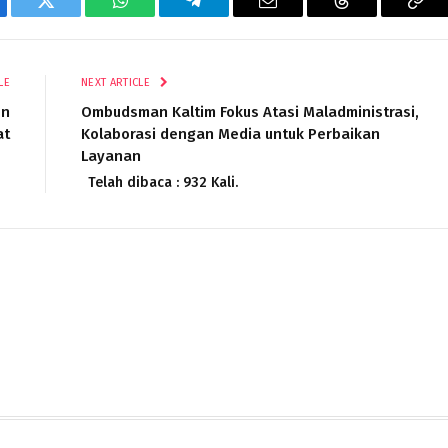
ebook
Twitter
WhatsApp
Telegram
Email
Threads
Cop
Lin
LE
NEXT ARTICLE
en
Ombudsman Kaltim Fokus Atasi Maladministrasi,
at
Kolaborasi dengan Media untuk Perbaikan
Layanan
Telah dibaca : 932 Kali.