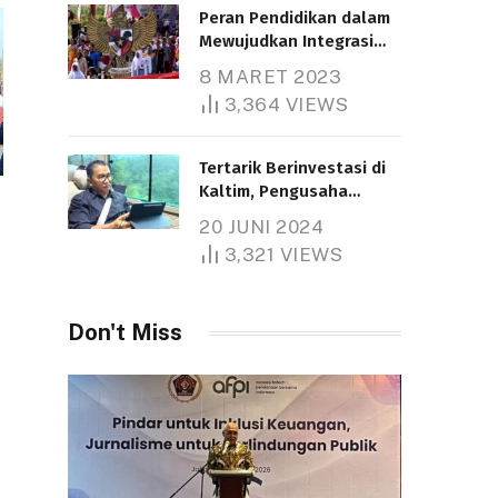
Peran Pendidikan dalam
Mewujudkan Integrasi
Nasional
8 MARET 2023
Telah dibaca : 5.260 Kali.
3,364
VIEWS
Tertarik Berinvestasi di
Kaltim, Pengusaha
Tiongkok Butuh Lahan
20 JUNI 2024
1.000 Hektare
3,321
VIEWS
Telah dibaca : 1.281 Kali.
Don't Miss