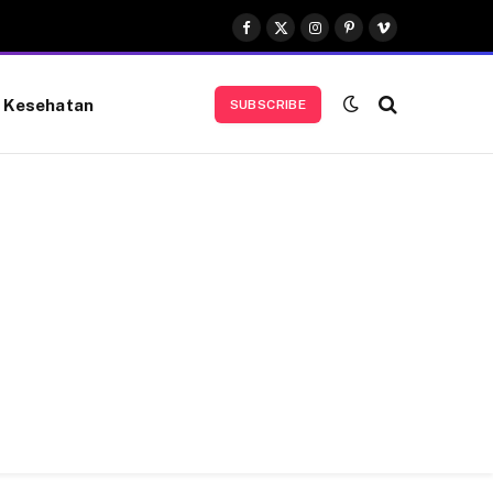
Facebook
X
Instagram
Pinterest
Vimeo
(Twitter)
Kesehatan
SUBSCRIBE