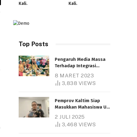
Kali.
Kali.
y
k
Top Posts
Pengaruh Media Massa
Terhadap Integrasi
Nasional
8 MARET 2023
Telah dibaca : 4.607 Kali.
3,838
VIEWS
Pemprov Kaltim Siap
Masukkan Mahasiswa UT
Samarinda dalam Skema
2 JULI 2025
Bantuan Pendidikan
3,468
VIEWS
Gratispol
Telah dibaca : 6.037 Kali.