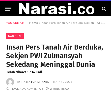
YOU ARE AT:
Home
»
Insan Pers Tanah Air Berduka, Sekjen PWI Zulmansyah Sekedang Meninggal Dunia
NASIONAL
Insan Pers Tanah Air Berduka,
Sekjen PWI Zulmansyah
Sekedang Meninggal Dunia
Telah dibaca : 734 Kali.
BY
RABIATUN DRAKEL
18 APRIL 2026
TIDAK ADA KOMENTAR
2 MINS READ