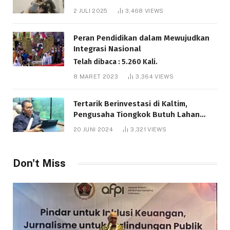
Bantuan Pendidikan Gratispol
2 JULI 2025
3,468
VIEWS
Telah dibaca : 6.037 Kali.
Peran Pendidikan dalam Mewujudkan
Integrasi Nasional
Telah dibaca : 5.260 Kali.
8 MARET 2023
3,364
VIEWS
Tertarik Berinvestasi di Kaltim,
Pengusaha Tiongkok Butuh Lahan
1.000 Hektare
20 JUNI 2024
3,321
VIEWS
Telah dibaca : 1.281 Kali.
Don't Miss