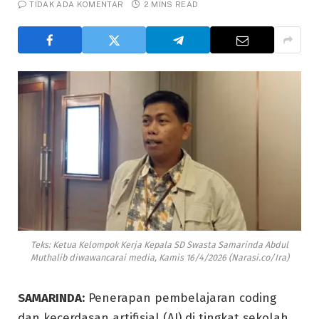
TIDAK ADA KOMENTAR
2 MINS READ
Teks: Ketua Kelompok Kerja Kepala SD Swasta Samarinda Abdul
Muthalib diwawancarai media, Kamis 16/4/2026 (Narasi.co/Ira)
SAMARINDA:
Penerapan pembelajaran coding
dan kecerdasan artifisial (AI) di tingkat sekolah