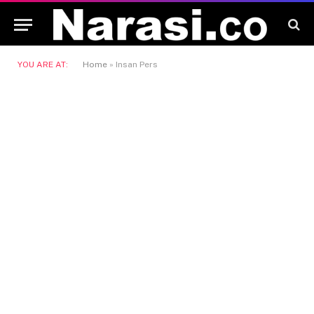
YOU ARE AT:
Home
»
Insan Pers