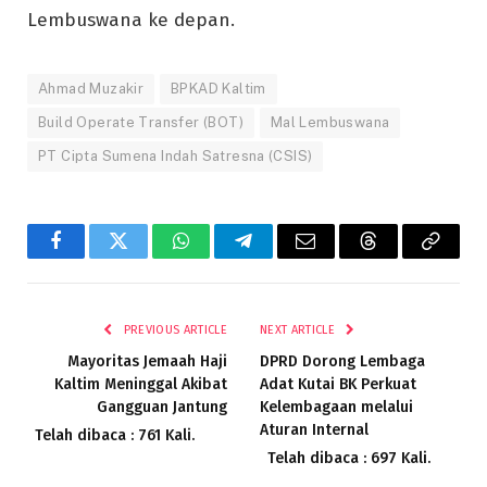
Lembuswana ke depan.
Ahmad Muzakir
BPKAD Kaltim
Build Operate Transfer (BOT)
Mal Lembuswana
PT Cipta Sumena Indah Satresna (CSIS)
Facebook
Twitter
WhatsApp
Telegram
Email
Threads
Copy
Link
PREVIOUS ARTICLE
NEXT ARTICLE
Mayoritas Jemaah Haji
DPRD Dorong Lembaga
Kaltim Meninggal Akibat
Adat Kutai BK Perkuat
Gangguan Jantung
Kelembagaan melalui
Aturan Internal
Telah dibaca : 761 Kali.
Telah dibaca : 697 Kali.