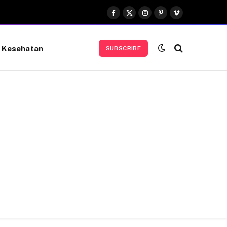
Facebook
X
Instagram
Pinterest
Vimeo
(Twitter)
Kesehatan
SUBSCRIBE