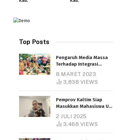
Kali.
Kali.
Top Posts
Pengaruh Media Massa
Terhadap Integrasi
Nasional
8 MARET 2023
Telah dibaca : 4.617 Kali.
3,838
VIEWS
Pemprov Kaltim Siap
Masukkan Mahasiswa UT
Samarinda dalam Skema
2 JULI 2025
Bantuan Pendidikan
3,468
VIEWS
Gratispol
Telah dibaca : 6.048 Kali.