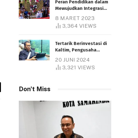
Peran Pendidikan dalam
Mewujudkan Integrasi
Nasional
8 MARET 2023
Telah dibaca : 5.272 Kali.
3,364
VIEWS
Tertarik Berinvestasi di
Kaltim, Pengusaha
Tiongkok Butuh Lahan
20 JUNI 2024
1.000 Hektare
3,321
VIEWS
Telah dibaca : 1.291 Kali.
Don't Miss
y
k