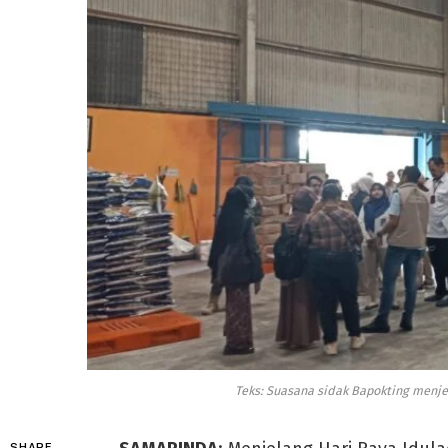
Teks: Suasana sidak Bapokting menje
SHARE