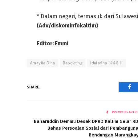
* Dalam negeri, termasuk dari Sulawesi
(Adv/diskominfokaltim)
Editor: Emmi
Amaylia Dina
Bapokting
Iduladha 1446 H
SHARE.
Fac
PREVIOUS ARTIC
Baharuddin Demmu Desak DPRD Kaltim Gelar R
Bahas Persoalan Sosial dari Pembangun
Bendungan Marangka