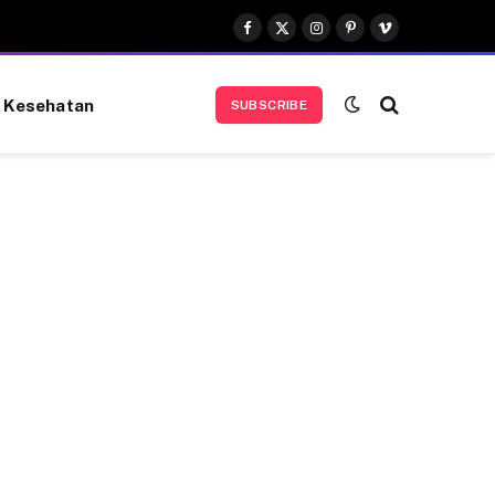
Facebook
X
Instagram
Pinterest
Vimeo
(Twitter)
Kesehatan
SUBSCRIBE