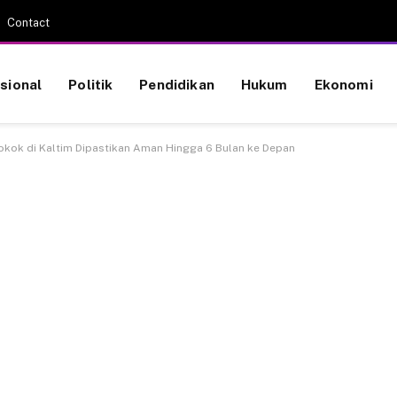
Contact
sional
Politik
Pendidikan
Hukum
Ekonomi
Pokok di Kaltim Dipastikan Aman Hingga 6 Bulan ke Depan