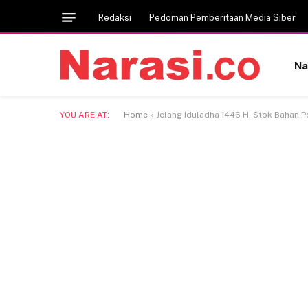
Redaksi
Pedoman Pemberitaan Media Siber
Na
YOU ARE AT:
Home
»
Jelang Iduladha 1446 H, Stok Bahan 