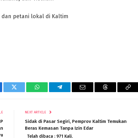
 dan petani lokal di Kaltim
ebook
Twitter
WhatsApp
Telegram
Email
Threads
Cop
Lin
LE
NEXT ARTICLE
DP
Sidak di Pasar Segiri, Pemprov Kaltim Temukan
an
Beras Kemasan Tanpa Izin Edar
yu
Telah dibaca : 971 Kali.