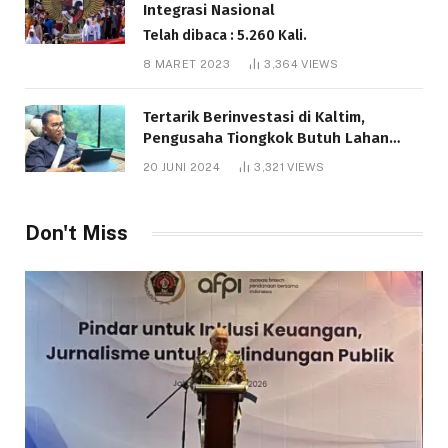
Integrasi Nasional
Telah dibaca : 5.260 Kali.
8 MARET 2023
3,364
VIEWS
Tertarik Berinvestasi di Kaltim,
Pengusaha Tiongkok Butuh Lahan
1.000 Hektare
20 JUNI 2024
3,321
VIEWS
Telah dibaca : 1.281 Kali.
Don't Miss