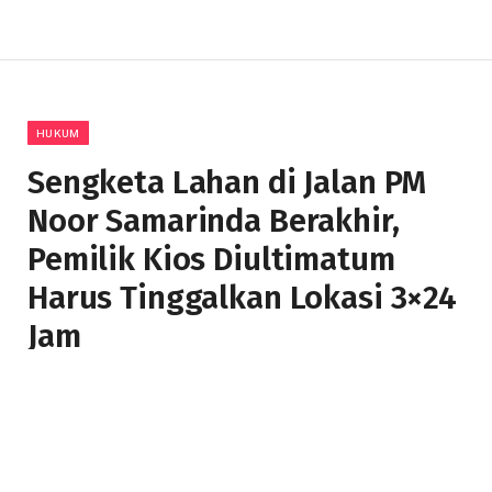
HUKUM
Sengketa Lahan di Jalan PM
Noor Samarinda Berakhir,
Pemilik Kios Diultimatum
Harus Tinggalkan Lokasi 3×24
Jam
Telah dibaca : 847 Kali.
BY
IRA NUR AJIJAH
18 JUNI 2026
TIDAK ADA KOMENTAR
3 MINS READ