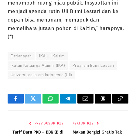
menambah ruang hijau publik. Insyaallah ini
menjadi agenda rutin UII Bumi Lestari dan ke
depan bisa menanam, memupuk dan
memelihara jutaan pohon di Kaltim,” harapnya.
(*)
Fitriansyah
IKA UII Kaltim
Ikatan Keluarga Alumni (IKA)
Program Bumi Lestari
Universitas Islam Indonesia (UII)
Facebook
Twitter
WhatsApp
Telegram
Email
Threads
Copy
Link
PREVIOUS ARTICLE
NEXT ARTICLE
Tarif Baru PKB – BBNKB di
Makan Bergizi Gratis Tak