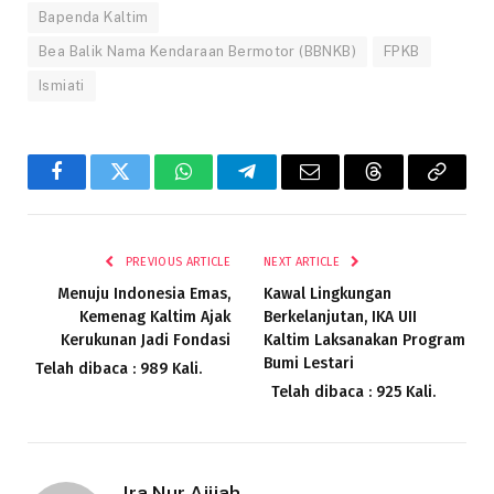
Bapenda Kaltim
Bea Balik Nama Kendaraan Bermotor (BBNKB)
FPKB
Ismiati
Facebook
Twitter
WhatsApp
Telegram
Email
Threads
Copy
Link
PREVIOUS ARTICLE
NEXT ARTICLE
Menuju Indonesia Emas,
Kawal Lingkungan
Kemenag Kaltim Ajak
Berkelanjutan, IKA UII
Kerukunan Jadi Fondasi
Kaltim Laksanakan Program
Bumi Lestari
Telah dibaca : 989 Kali.
Telah dibaca : 925 Kali.
Ira Nur Ajijah