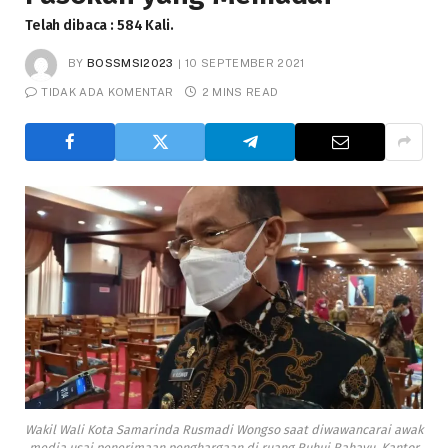
Telah dibaca : 584 Kali.
BY
BOSSMSI2023
10 SEPTEMBER 2021
TIDAK ADA KOMENTAR
2 MINS READ
Wakil Wali Kota Samarinda Rusmadi Wongso saat diwawancarai awak
media usai penerimaan penghargaan di ruang Ruhui Rahayu, Kantor