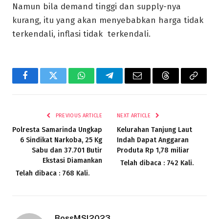
Namun bila demand tinggi dan supply-nya
kurang, itu yang akan menyebabkan harga tidak
terkendali, inflasi tidak terkendali.
Facebook
Twitter
WhatsApp
Telegram
Email
Threads
Copy
Link
PREVIOUS ARTICLE
NEXT ARTICLE
Polresta Samarinda Ungkap
Kelurahan Tanjung Laut
6 Sindikat Narkoba, 25 Kg
Indah Dapat Anggaran
Sabu dan 37.701 Butir
Produta Rp 1,78 miliar
Ekstasi Diamankan
Telah dibaca : 742 Kali.
Telah dibaca : 768 Kali.
BossMSI2023