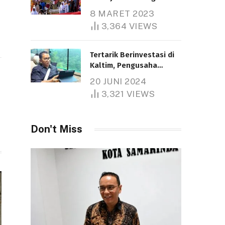
Nasional
8 MARET 2023
Telah dibaca : 5.262 Kali.
3,364
VIEWS
Tertarik Berinvestasi di
Kaltim, Pengusaha
Tiongkok Butuh Lahan
20 JUNI 2024
1.000 Hektare
3,321
VIEWS
Telah dibaca : 1.281 Kali.
Don't Miss