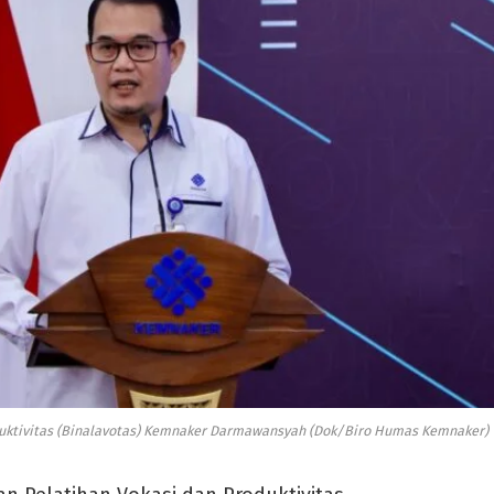
oduktivitas (Binalavotas) Kemnaker Darmawansyah (Dok/Biro Humas Kemnaker)