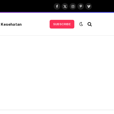
Facebook
X
Instagram
Pinterest
Vimeo
(Twitter)
Kesehatan
SUBSCRIBE