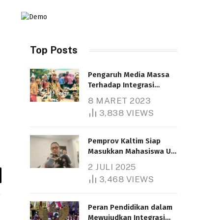
Top Posts
Pengaruh Media Massa
Terhadap Integrasi
Nasional
8 MARET 2023
Telah dibaca : 4.607 Kali.
3,838
VIEWS
Pemprov Kaltim Siap
Masukkan Mahasiswa UT
Samarinda dalam Skema
2 JULI 2025
Bantuan Pendidikan
3,468
VIEWS
Gratispol
y
Telah dibaca : 6.037 Kali.
k
Peran Pendidikan dalam
Mewujudkan Integrasi