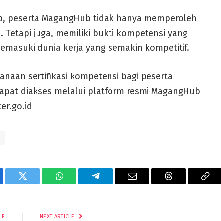
ap, peserta MagangHub tidak hanya memperoleh
Tetapi juga, memiliki bukti kompetensi yang
emasuki dunia kerja yang semakin kompetitif.
anaan sertifikasi kompetensi bagi peserta
apat diakses melalui platform resmi MagangHub
r.go.id
ebook
Twitter
WhatsApp
Telegram
Email
Threads
Cop
Lin
LE
NEXT ARTICLE