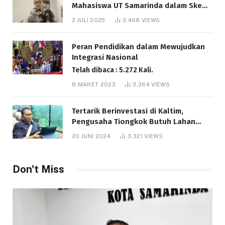
Mahasiswa UT Samarinda dalam Skema
Bantuan Pendidikan Gratispol
2 JULI 2025
3,468
VIEWS
Telah dibaca : 6.048 Kali.
Peran Pendidikan dalam Mewujudkan
Integrasi Nasional
Telah dibaca : 5.272 Kali.
8 MARET 2023
3,364
VIEWS
Tertarik Berinvestasi di Kaltim,
Pengusaha Tiongkok Butuh Lahan
1.000 Hektare
20 JUNI 2024
3,321
VIEWS
Telah dibaca : 1.292 Kali.
Don't Miss