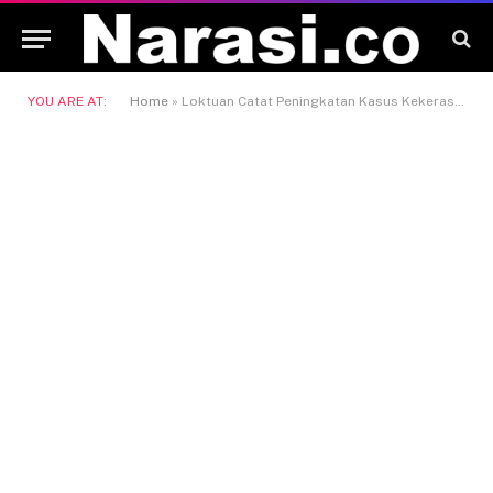
YOU ARE AT:
Home
»
Loktuan Catat Peningkatan Kasus Kekerasan Anak, Pemkot Bontang Siapkan Langkah Khusus