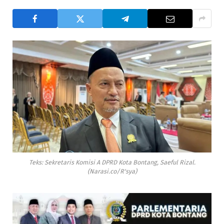
Teks: Sekretaris Komisi A DPRD Kota Bontang, Saeful Rizal.
(Narasi.co/R'sya)