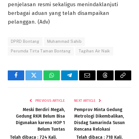
penjelasan resmi sekaligus menindaklanjuti
berbagai aduan yang telah disampaikan
pelanggan. (Adv)
DPRD Bontang
Muhammad Sahib
Perumda Tirta Taman Bontang
Tagihan Air Naik
Facebook
Twitter
WhatsApp
Telegram
Email
Threads
Copy
Link
PREVIOUS ARTICLE
NEXT ARTICLE
Meski Berdiri Megah,
Pemprov Minta Gedung
Gedung RKM Belum Bisa
Metrologi Dikembalikan,
Digunakan karena HOP 1
Disdag Samarinda Susun
Belum Tuntas
Rencana Relokasi
Telah dibaca : 724 Kali.
Telah dibaca : 718 Kali.