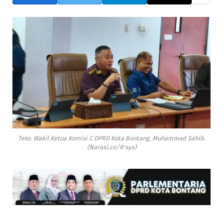
Teks: Wakil Ketua Komisi C DPRD Kota Bontang, Muhammad Sahib.
(Narasi.co/R'sya)