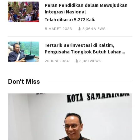
Peran Pendidikan dalam Mewujudkan
Integrasi Nasional
Telah dibaca : 5.272 Kali.
8 MARET 2023
3,364
VIEWS
Tertarik Berinvestasi di Kaltim,
Pengusaha Tiongkok Butuh Lahan
1.000 Hektare
20 JUNI 2024
3,321
VIEWS
Telah dibaca : 1.292 Kali.
Don't Miss