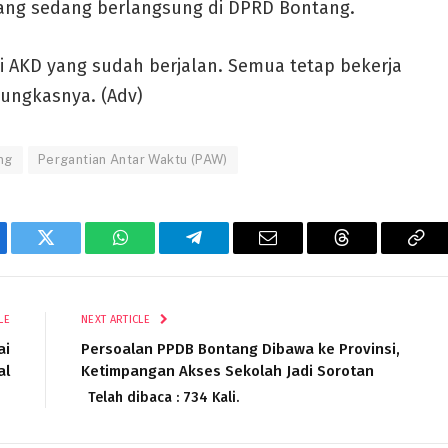
ng sedang berlangsung di DPRD Bontang.
i AKD yang sudah berjalan. Semua tetap bekerja
pungkasnya. (Adv)
ng
Pergantian Antar Waktu (PAW)
ebook
Twitter
WhatsApp
Telegram
Email
Threads
Cop
Lin
LE
NEXT ARTICLE
ai
Persoalan PPDB Bontang Dibawa ke Provinsi,
al
Ketimpangan Akses Sekolah Jadi Sorotan
Telah dibaca : 734 Kali.