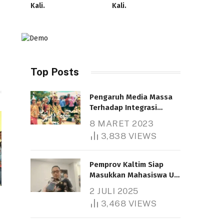
Kali.
Kali.
Top Posts
Pengaruh Media Massa
Terhadap Integrasi
Nasional
8 MARET 2023
Telah dibaca : 4.607 Kali.
3,838
VIEWS
Pemprov Kaltim Siap
Masukkan Mahasiswa UT
Samarinda dalam Skema
2 JULI 2025
Bantuan Pendidikan
3,468
VIEWS
Gratispol
Telah dibaca : 6.037 Kali.