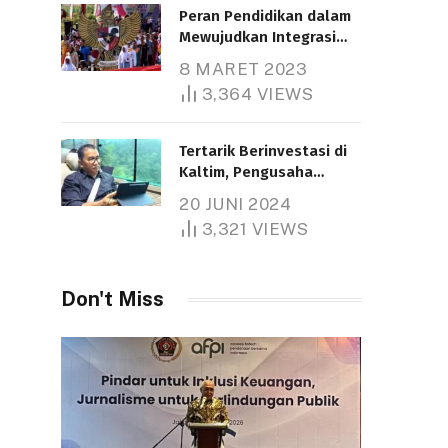
Peran Pendidikan dalam
Mewujudkan Integrasi
Nasional
8 MARET 2023
Telah dibaca : 5.260 Kali.
3,364
VIEWS
Tertarik Berinvestasi di
Kaltim, Pengusaha
Tiongkok Butuh Lahan
20 JUNI 2024
1.000 Hektare
3,321
VIEWS
Telah dibaca : 1.281 Kali.
Don't Miss