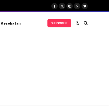
Facebook
X
Instagram
Pinterest
Vimeo
(Twitter)
Kesehatan
SUBSCRIBE