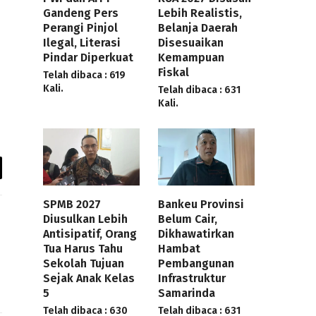
Gandeng Pers
Lebih Realistis,
Perangi Pinjol
Belanja Daerah
Ilegal, Literasi
Disesuaikan
Pindar Diperkuat
Kemampuan
Fiskal
Telah dibaca : 619
Kali.
Telah dibaca : 631
Kali.
y
k
SPMB 2027
Bankeu Provinsi
Diusulkan Lebih
Belum Cair,
Antisipatif, Orang
Dikhawatirkan
Tua Harus Tahu
Hambat
Sekolah Tujuan
Pembangunan
Sejak Anak Kelas
Infrastruktur
5
Samarinda
Telah dibaca : 630
Telah dibaca : 631