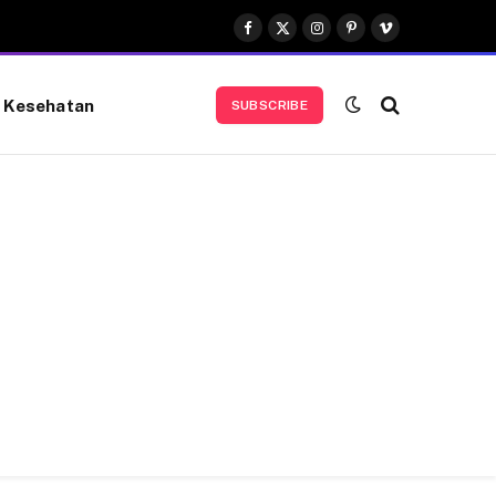
Facebook
X
Instagram
Pinterest
Vimeo
(Twitter)
Kesehatan
SUBSCRIBE