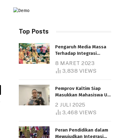
Top Posts
Pengaruh Media Massa
Terhadap Integrasi
Nasional
8 MARET 2023
Telah dibaca : 4.605 Kali.
3,838
VIEWS
Pemprov Kaltim Siap
y
Masukkan Mahasiswa UT
Samarinda dalam Skema
k
2 JULI 2025
Bantuan Pendidikan
3,468
VIEWS
Gratispol
Telah dibaca : 6.035 Kali.
Peran Pendidikan dalam
Mewujudkan Integrasi