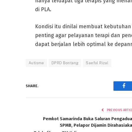
hanya terdapat tiga terapis yang men
di PLA.
Kondisi itu dinilai membuat kebutuh
penting agar pelayanan terapi dan p
dapat berjalan lebih optimal ke depann
Autisme
DPRD Bontang
Saeful Rizal
SHARE.
Fac
PREVIOUS ARTIC
Pemkot Samarinda Buka Saluran Pengadu
SPMB, Pelapor Dijamin Dirahasiak