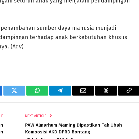
angani seluruh anak yang menjalani pendampingan
an penambahan sumber daya manusia menjadi
endampingan terhadap anak berkebutuhan khusus
ya. (Adv)
ebook
Twitter
WhatsApp
Telegram
Email
Threads
Cop
Lin
LE
NEXT ARTICLE
an
PAW Almarhum Maming Dipastikan Tak Ubah
an
Komposisi AKD DPRD Bontang