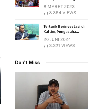
Nasional
8 MARET 2023
Telah dibaca : 5.258 Kali.
3,364
VIEWS
Tertarik Berinvestasi di
Kaltim, Pengusaha
Tiongkok Butuh Lahan
20 JUNI 2024
1.000 Hektare
3,321
VIEWS
Telah dibaca : 1.279 Kali.
Don't Miss