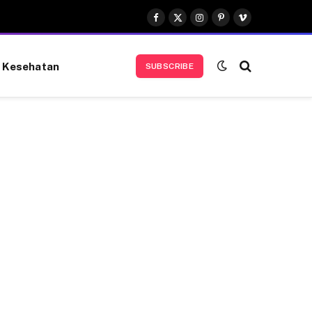
Facebook
X
Instagram
Pinterest
Vimeo
(Twitter)
Kesehatan
SUBSCRIBE