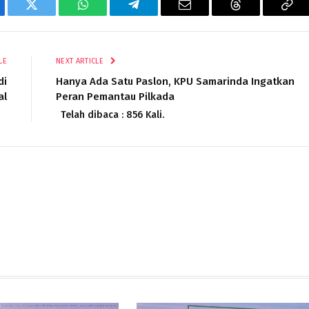
ebook
Twitter
WhatsApp
Telegram
Email
Threads
Cop
Lin
LE
NEXT ARTICLE
di
Hanya Ada Satu Paslon, KPU Samarinda Ingatkan
al
Peran Pemantau Pilkada
Telah dibaca : 856 Kali.