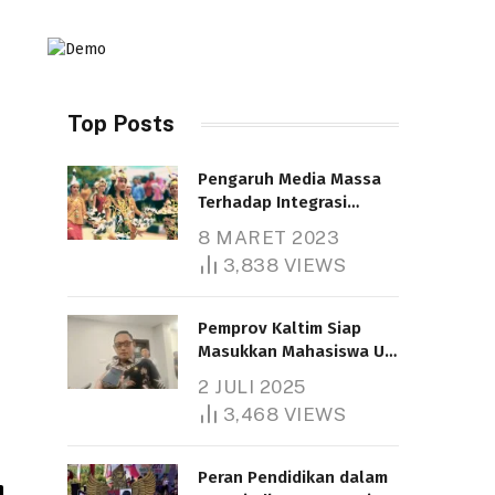
Top Posts
Pengaruh Media Massa
Terhadap Integrasi
Nasional
8 MARET 2023
Telah dibaca : 4.603 Kali.
3,838
VIEWS
Pemprov Kaltim Siap
Masukkan Mahasiswa UT
Samarinda dalam Skema
2 JULI 2025
Bantuan Pendidikan
3,468
VIEWS
Gratispol
Telah dibaca : 6.034 Kali.
Peran Pendidikan dalam