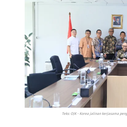
Teks: OJK - Korea jalinan kerjasama p