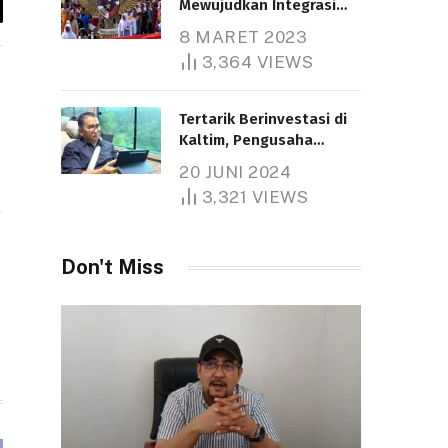
Mewujudkan Integrasi
y
Nasional
8 MARET 2023
Telah dibaca : 5.256 Kali.
k
3,364
VIEWS
Tertarik Berinvestasi di
Kaltim, Pengusaha
Tiongkok Butuh Lahan
20 JUNI 2024
1.000 Hektare
3,321
VIEWS
Telah dibaca : 1.278 Kali.
Don't Miss