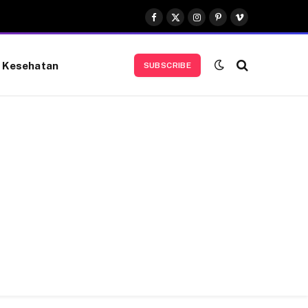
Facebook
X
Instagram
Pinterest
Vimeo
(Twitter)
Kesehatan
SUBSCRIBE