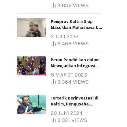
3,838
VIEWS
Pemprov Kaltim Siap
Masukkan Mahasiswa UT
Samarinda dalam Skema
2 JULI 2025
Bantuan Pendidikan
3,468
VIEWS
Gratispol
Peran Pendidikan dalam
Mewujudkan Integrasi
Nasional
8 MARET 2023
3,364
VIEWS
Tertarik Berinvestasi di
Kaltim, Pengusaha
Tiongkok Butuh Lahan
20 JUNI 2024
1.000 Hektare
3,321
VIEWS