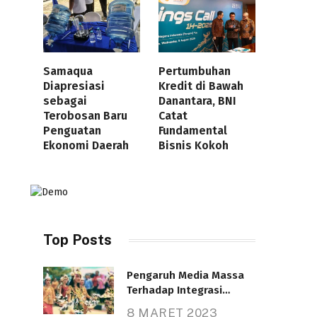
Samaqua
Pertumbuhan
Diapresiasi
Kredit di Bawah
sebagai
Danantara, BNI
Terobosan Baru
Catat
Penguatan
Fundamental
Ekonomi Daerah
Bisnis Kokoh
Top Posts
Pengaruh Media Massa
Terhadap Integrasi
Nasional
8 MARET 2023