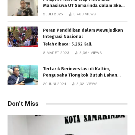
Mahasiswa UT Samarinda dalam Skema
Bantuan Pendidikan Gratispol
2 JULI 2025
3,468
VIEWS
Telah dibaca : 6.037 Kali.
Peran Pendidikan dalam Mewujudkan
Integrasi Nasional
Telah dibaca : 5.262 Kali.
8 MARET 2023
3,364
VIEWS
Tertarik Berinvestasi di Kaltim,
Pengusaha Tiongkok Butuh Lahan
1.000 Hektare
20 JUNI 2024
3,321
VIEWS
Telah dibaca : 1.281 Kali.
Don't Miss