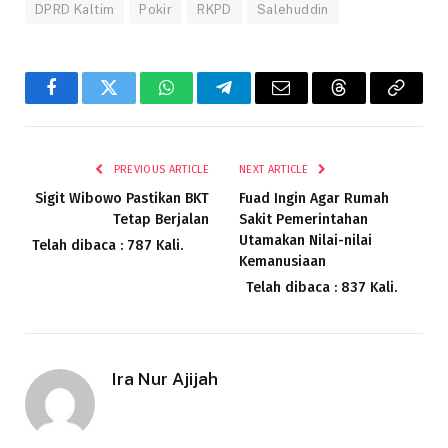
DPRD Kaltim
Pokir
RKPD
Salehuddin
Facebook
Twitter
WhatsApp
Telegram
Email
Threads
Copy
Link
PREVIOUS ARTICLE
NEXT ARTICLE
Sigit Wibowo Pastikan BKT
Fuad Ingin Agar Rumah
Tetap Berjalan
Sakit Pemerintahan
Utamakan Nilai-nilai
Telah dibaca : 787 Kali.
Kemanusiaan
Telah dibaca : 837 Kali.
Ira Nur Ajijah