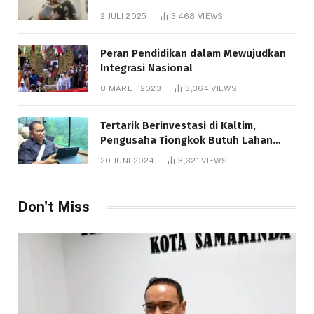
Bantuan Pendidikan Gratispol
2 JULI 2025
3,468
VIEWS
Peran Pendidikan dalam Mewujudkan
Integrasi Nasional
8 MARET 2023
3,364
VIEWS
Tertarik Berinvestasi di Kaltim,
Pengusaha Tiongkok Butuh Lahan
1.000 Hektare
20 JUNI 2024
3,321
VIEWS
Don't Miss