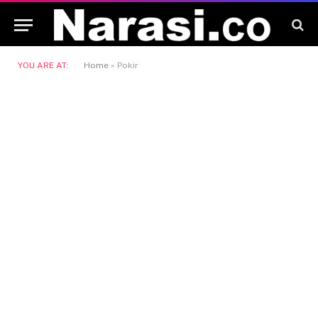
YOU ARE AT:
Home
»
Pokir