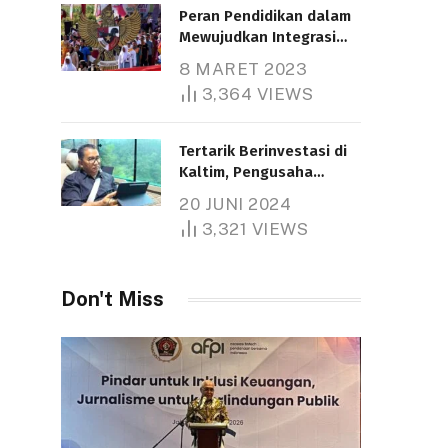
Peran Pendidikan dalam
Mewujudkan Integrasi
Nasional
8 MARET 2023
Telah dibaca : 5.260 Kali.
3,364
VIEWS
Tertarik Berinvestasi di
Kaltim, Pengusaha
Tiongkok Butuh Lahan
20 JUNI 2024
1.000 Hektare
3,321
VIEWS
Telah dibaca : 1.281 Kali.
Don't Miss