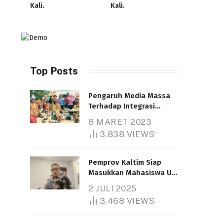
Kali.
Kali.
Top Posts
Pengaruh Media Massa
Terhadap Integrasi
Nasional
8 MARET 2023
Telah dibaca : 4.607 Kali.
3,838
VIEWS
Pemprov Kaltim Siap
Masukkan Mahasiswa UT
Samarinda dalam Skema
2 JULI 2025
Bantuan Pendidikan
3,468
VIEWS
Gratispol
Telah dibaca : 6.037 Kali.