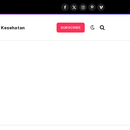
Facebook
X
Instagram
Pinterest
Vimeo
(Twitter)
Kesehatan
SUBSCRIBE