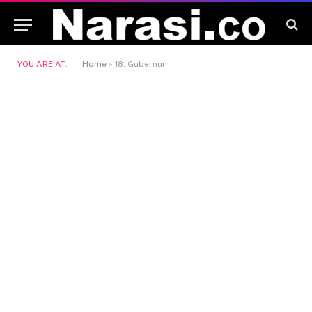
YOU ARE AT:
Home
»
18. Gubernur