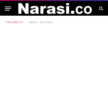
YOU ARE AT:
Home
»
Abu Said